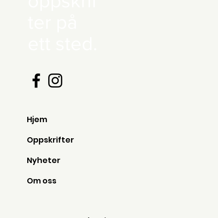
oppskrif
ter på
ett sted.
Hjem
Oppskrifter
Nyheter
Om oss