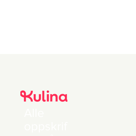
the recipe
Alle
oppskrif