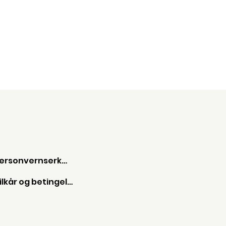
Personvernserkæring
Vilkår og betingelser