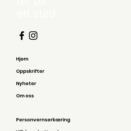
ter på
ett sted.
Hjem
Oppskrifter
Nyheter
Om oss
Personvernserkæring