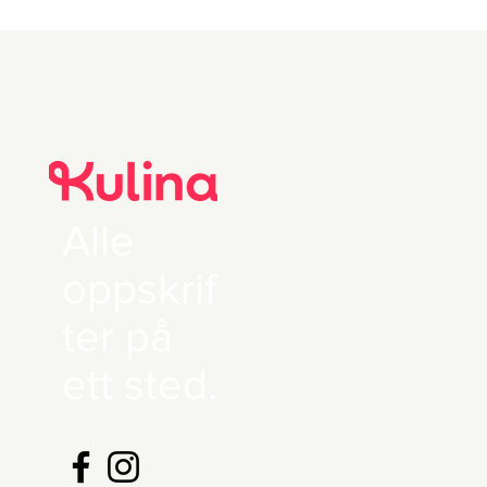
Alle
oppskrif
ter på
ett sted.