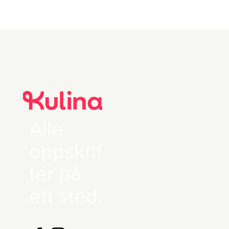
Alle
oppskrif
ter på
ett sted.